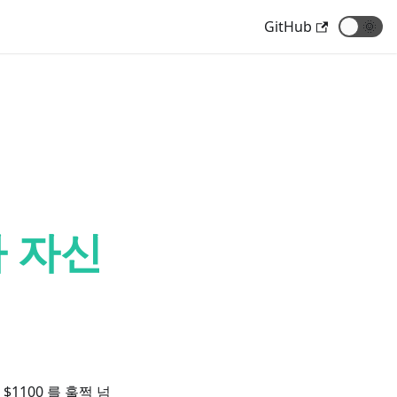
GitHub
🌞
나 자신
1100 를 훌쩍 넘